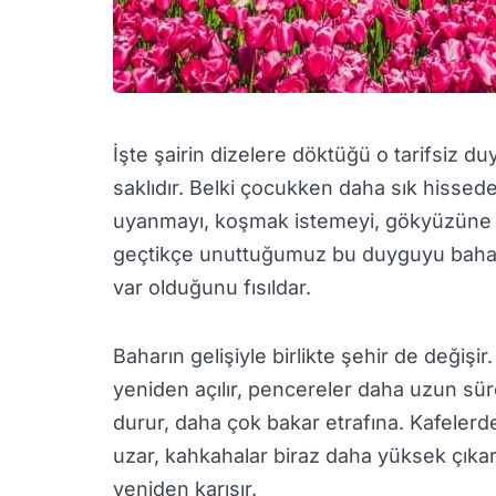
İşte şairin dizelere döktüğü o tarifsiz du
saklıdır. Belki çocukken daha sık hissed
uyanmayı, koşmak istemeyi, gökyüzüne 
geçtikçe unuttuğumuz bu duyguyu bahar 
var olduğunu fısıldar.
Baharın gelişiyle birlikte şehir de değişir
yeniden açılır, pencereler daha uzun süre
durur, daha çok bakar etrafına. Kafeler
uzar, kahkahalar biraz daha yüksek çıka
yeniden karışır.