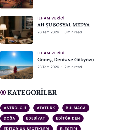
İLHAM VERICI
AH ŞU SOSYAL MEDYA
26 Tem 2026
3 min read
İLHAM VERICI
Güneş, Deniz ve Gökyüzü
23 Tem 2026
2 min read
KATEGORILER
ASTROLOJI
ATATÜRK
BULMACA
DOĞA
EDEBIYAT
EDITÖR'DEN
EDITÖR'ÜN SEÇTIKLERI
ELEŞTIRI