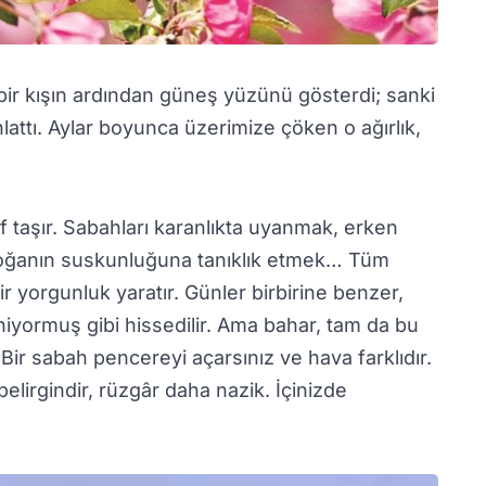
bir kışın ardından güneş yüzünü gösterdi; sanki
attı. Aylar boyunca üzerimize çöken o ağırlık,
raf taşır. Sabahları karanlıkta uyanmak, erken
oğanın suskunluğuna tanıklık etmek… Tüm
 yorgunluk yaratır. Günler birbirine benzer,
niyormuş gibi hissedilir. Ama bahar, tam da bu
Bir sabah pencereyi açarsınız ve hava farklıdır.
elirgindir, rüzgâr daha nazik. İçinizde