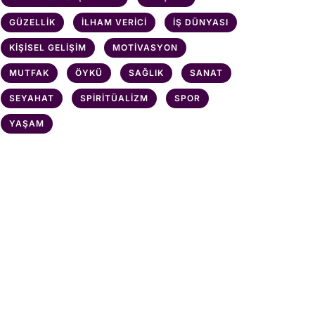
GÜZELLIK
İLHAM VERICI
İŞ DÜNYASI
KIŞISEL GELIŞIM
MOTIVASYON
MUTFAK
ÖYKÜ
SAĞLIK
SANAT
SEYAHAT
SPIRITÜALIZM
SPOR
YAŞAM