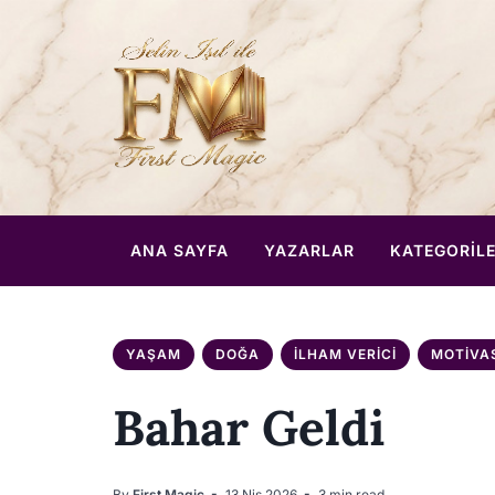
ANA SAYFA
YAZARLAR
KATEGORIL
YAŞAM
DOĞA
İLHAM VERICI
MOTIVA
Bahar Geldi
By
First Magic
13 Nis 2026
3 min read