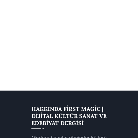
HAKKINDA FIRST MAGIC |
DIJITAL KÜLTÜR SANAT VE
EDEBIYAT DERGISI
Modern hayatın ritminde; kültürü,