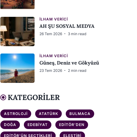
İLHAM VERICI
AH ŞU SOSYAL MEDYA
26 Tem 2026
3 min read
İLHAM VERICI
Güneş, Deniz ve Gökyüzü
23 Tem 2026
2 min read
KATEGORILER
ASTROLOJI
ATATÜRK
BULMACA
DOĞA
EDEBIYAT
EDITÖR'DEN
EDITÖR'ÜN SEÇTIKLERI
ELEŞTIRI