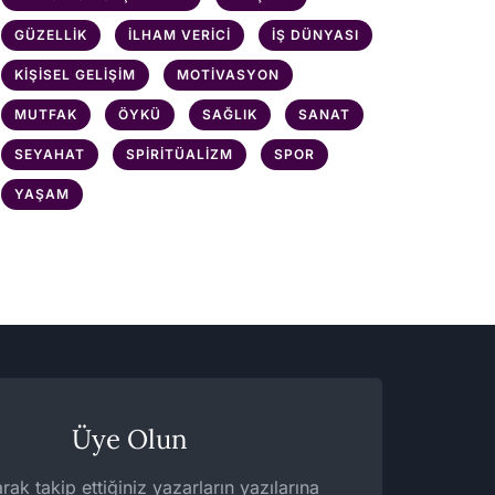
GÜZELLIK
İLHAM VERICI
İŞ DÜNYASI
KIŞISEL GELIŞIM
MOTIVASYON
MUTFAK
ÖYKÜ
SAĞLIK
SANAT
SEYAHAT
SPIRITÜALIZM
SPOR
YAŞAM
Üye Olun
rak takip ettiğiniz yazarların yazılarına