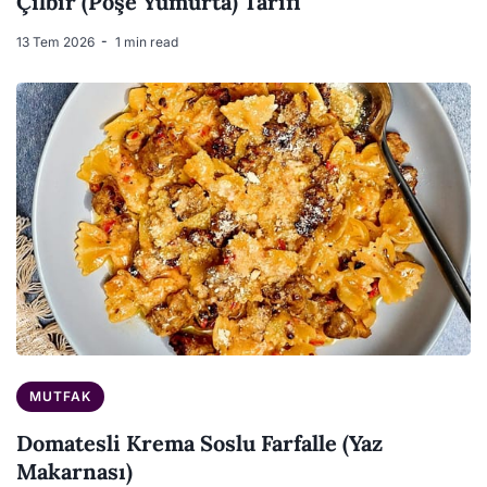
Çılbır (Poşe Yumurta) Tarifi
13 Tem 2026
1 min read
MUTFAK
Domatesli Krema Soslu Farfalle (Yaz
Makarnası)