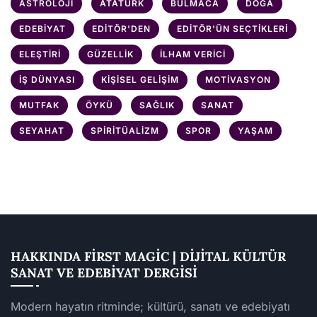
ASTROLOJI
ATATÜRK
BULMACA
DOĞA
EDEBIYAT
EDITÖR'DEN
EDITÖR'ÜN SEÇTIKLERI
ELEŞTIRI
GÜZELLIK
İLHAM VERICI
İŞ DÜNYASI
KIŞISEL GELIŞIM
MOTIVASYON
MUTFAK
ÖYKÜ
SAĞLIK
SANAT
SEYAHAT
SPIRITÜALIZM
SPOR
YAŞAM
HAKKINDA FIRST MAGIC | DIJITAL KÜLTÜR
SANAT VE EDEBIYAT DERGISI
Modern hayatın ritminde; kültürü, sanatı ve edebiyatı