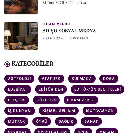
31 Tem 2026
2 min read
İLHAM VERICI
AH ŞU SOSYAL MEDYA
26 Tem 2026
3 min read
KATEGORILER
ASTROLOJI
ATATÜRK
BULMACA
DOĞA
EDEBIYAT
EDITÖR'DEN
EDITÖR'ÜN SEÇTIKLERI
ELEŞTIRI
GÜZELLIK
İLHAM VERICI
İŞ DÜNYASI
KIŞISEL GELIŞIM
MOTIVASYON
MUTFAK
ÖYKÜ
SAĞLIK
SANAT
SEYAHAT
SPIRITÜALIZM
SPOR
YAŞAM