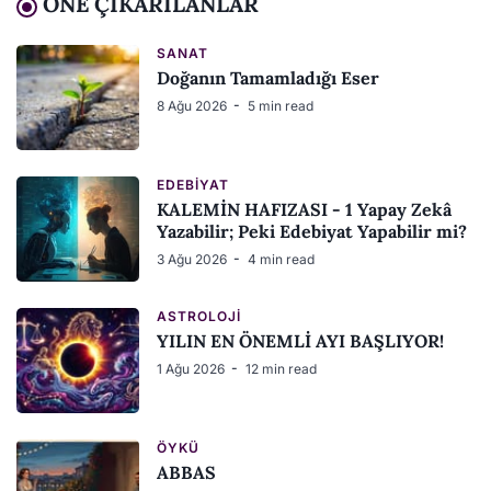
ÖNE ÇIKARILANLAR
SANAT
Doğanın Tamamladığı Eser
8 Ağu 2026
5 min read
EDEBIYAT
KALEMİN HAFIZASI - 1 Yapay Zekâ
Yazabilir; Peki Edebiyat Yapabilir mi?
3 Ağu 2026
4 min read
ASTROLOJI
YILIN EN ÖNEMLİ AYI BAŞLIYOR!
1 Ağu 2026
12 min read
ÖYKÜ
ABBAS