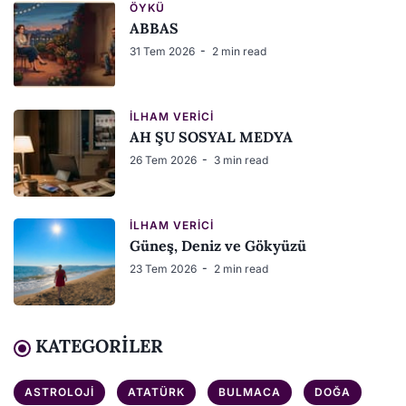
ÖYKÜ
ABBAS
31 Tem 2026
2 min read
İLHAM VERICI
AH ŞU SOSYAL MEDYA
26 Tem 2026
3 min read
İLHAM VERICI
Güneş, Deniz ve Gökyüzü
23 Tem 2026
2 min read
KATEGORILER
ASTROLOJI
ATATÜRK
BULMACA
DOĞA