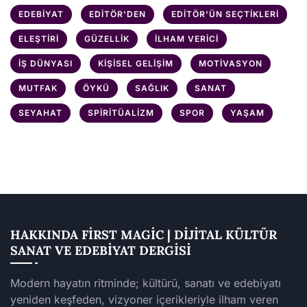
EDEBIYAT
EDITÖR'DEN
EDITÖR'ÜN SEÇTIKLERI
ELEŞTIRI
GÜZELLIK
İLHAM VERICI
İŞ DÜNYASI
KIŞISEL GELIŞIM
MOTIVASYON
MUTFAK
ÖYKÜ
SAĞLIK
SANAT
SEYAHAT
SPIRITÜALIZM
SPOR
YAŞAM
HAKKINDA FIRST MAGIC | DIJITAL KÜLTÜR
SANAT VE EDEBIYAT DERGISI
Modern hayatın ritminde; kültürü, sanatı ve edebiyatı
yeniden keşfeden, vizyoner içerikleriyle ilham veren