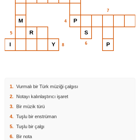
7
4
5
6
8
1.
Vurmalı bir Türk müziği çalgısı
2.
Notayı kalınlaştırıcı işaret
3.
Bir müzik türü
4.
Tuşlu bir enstrüman
5.
Tuşlu bir çalgı
6.
Bir nota