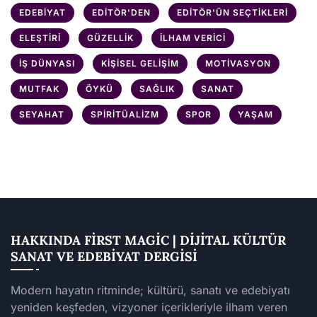
EDEBIYAT
EDITÖR'DEN
EDITÖR'ÜN SEÇTIKLERI
ELEŞTIRI
GÜZELLIK
İLHAM VERICI
İŞ DÜNYASI
KIŞISEL GELIŞIM
MOTIVASYON
MUTFAK
ÖYKÜ
SAĞLIK
SANAT
SEYAHAT
SPIRITÜALIZM
SPOR
YAŞAM
HAKKINDA FIRST MAGIC | DIJITAL KÜLTÜR
SANAT VE EDEBIYAT DERGISI
Modern hayatın ritminde; kültürü, sanatı ve edebiyatı
yeniden keşfeden, vizyoner içerikleriyle ilham veren