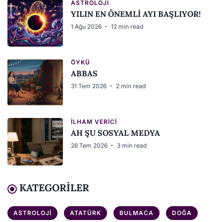
ASTROLOJI
YILIN EN ÖNEMLİ AYI BAŞLIYOR!
1 Ağu 2026
12 min read
ÖYKÜ
ABBAS
31 Tem 2026
2 min read
İLHAM VERICI
AH ŞU SOSYAL MEDYA
26 Tem 2026
3 min read
KATEGORILER
ASTROLOJI
ATATÜRK
BULMACA
DOĞA