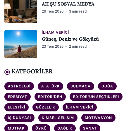
AH ŞU SOSYAL MEDYA
26 Tem 2026
3 min read
İLHAM VERICI
Güneş, Deniz ve Gökyüzü
23 Tem 2026
2 min read
KATEGORILER
ASTROLOJI
ATATÜRK
BULMACA
DOĞA
EDEBIYAT
EDITÖR'DEN
EDITÖR'ÜN SEÇTIKLERI
ELEŞTIRI
GÜZELLIK
İLHAM VERICI
İŞ DÜNYASI
KIŞISEL GELIŞIM
MOTIVASYON
MUTFAK
ÖYKÜ
SAĞLIK
SANAT